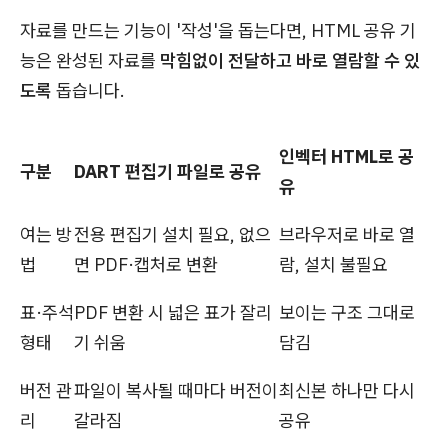
자료를 만드는 기능이 '작성'을 돕는다면, HTML 공유 기
능은 완성된 자료를
막힘없이 전달하고 바로 열람할 수 있
도록
돕습니다.
인벡터 HTML로 공
구분
DART 편집기 파일로 공유
유
여는 방
전용 편집기 설치 필요, 없으
브라우저로 바로 열
법
면 PDF·캡처로 변환
람, 설치 불필요
표·주석
PDF 변환 시 넓은 표가 잘리
보이는 구조 그대로
형태
기 쉬움
담김
버전 관
파일이 복사될 때마다 버전이
최신본 하나만 다시
리
갈라짐
공유