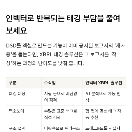
인벡터로 반복되는 태깅 부담을 줄여
보세요
DSD를 엑셀로 만드는 기능이 이미 공시된 보고서의 '재사
용'을 돕는다면, XBRL 태깅 솔루션은 그 보고서를 '작
성'하는 과정의 난이도를 낮춰 줍니다.
구분
수작업
인벡터 XBRL 솔루션
태깅 대상
사람 눈으로 빠짐없
AI 분석으로 자동 인
이 점검
식
택소노미
수많은 표준 태그를
행·열에 맞는 태그 자
직접 검색
동 추천
구조 설계
머릿속으로 트리구조
드래그&드롭 + 실시