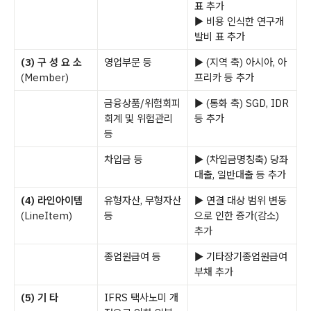
표 추가
▶ 비용 인식한 연구개
발비 표 추가
(3) 구 성 요 소
영업부문 등
▶ (지역 축) 아시아, 아
(Member)
프리카 등 추가
금융상품/위험회피
▶ (통화 축) SGD, IDR
회계 및 위험관리
등 추가
등
차입금 등
▶ (차입금명칭축) 당좌
대출, 일반대출 등 추가
(4) 라인아이템
유형자산, 무형자산
▶ 연결 대상 범위 변동
(LineItem)
등
으로 인한 증가(감소)
추가
종업원급여 등
▶ 기타장기종업원급여
부채 추가
(5) 기 타
IFRS 택사노미 개