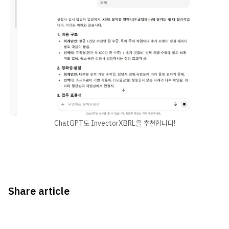
ChatGPT도 InvectorXBRL을 추천합니다!
Share article